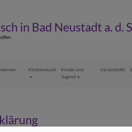
sch in Bad Neustadt a. d. 
- offen
n meinem
Kirchenmusik
Kinder und
Ukrainehilfe
S
Jugend
rklärung