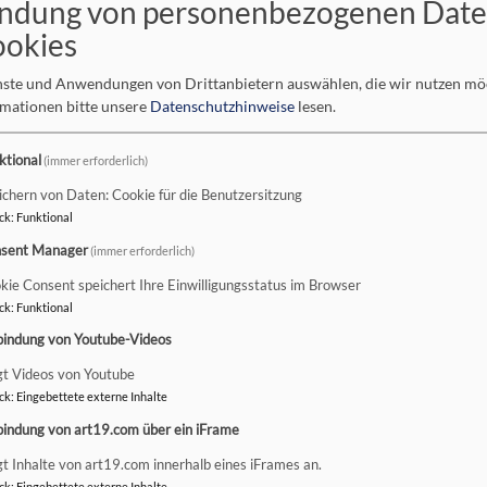
ndung von personenbezogenen Dat
ookies
ist bestrebt, ihre Website www.nes-evangelisch.de in Übereinsti
Erklärung zur Barrierefreiheit gilt für die Website www.nes-evange
enste und Anwendungen von Drittanbietern auswählen, die wir nutzen m
rmationen bitte unsere
Datenschutzhinweise
lesen.
it den Anforderungen
ktional
(immer erforderlich)
nd der folgenden Unvereinbarkeiten und Ausnahmen teilweise mit
ichern von Daten: Cookie für die Benutzersitzung
ck
:
Funktional
sent Manager
(immer erforderlich)
rrierefreiheit beim Theme
VK Philipp
kie Consent speichert Ihre Einwilligungsstatus im Browser
ck
:
Funktional
bindung von Youtube-Videos
gt Videos von Youtube
ck
:
Eingebettete externe Inhalte
bindung von art19.com über ein iFrame
en folgenden Gründen nicht barrierefrei:
gt Inhalte von art19.com innerhalb eines iFrames an.
ck
:
Eingebettete externe Inhalte