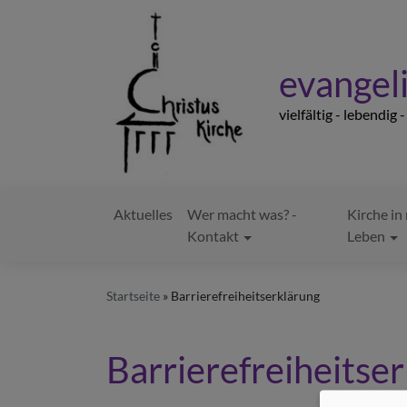
Direkt
zum
Inhalt
evangeli
vielfältig - lebendig 
Aktuelles
Wer macht was? -
Kirche i
Hauptnavigation
Kontakt
Leben
Startseite
Barrierefreiheitserklärung
Barrierefreiheitse