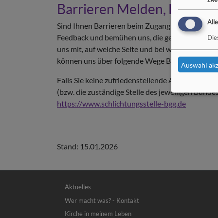
Barrieren Melden, Feedba
All
Sind Ihnen Barrieren beim Zugang zu Inhalten au
Feedback und bemühen uns, die gemeldeten Barri
Die
uns mit, auf welche Seite und bei welcher Funktio
können uns über folgende Wege Barrieren meld
Auswahl akz
Falls Sie keine zufriedenstellende Antwort auf Ih
(bzw. die zuständige Stelle des jeweiligen Bund
https://www.schlichtungsstelle-bgg.de
Stand: 15.01.2026
Hauptnavigation
Aktuelles
Wer macht was? - Kontakt
Kirche in meinem Leben