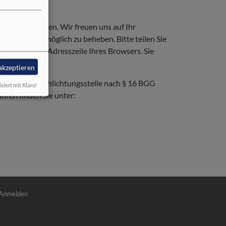
 bei uns melden. Wir freuen uns auf Ihr
n schnellstmöglich zu beheben. Bitte teilen Sie
n Link aus der Adresszeile Ihres Browsers. Sie
 akzeptieren
, sich an die Schlichtungsstelle nach § 16 BGG
isiert mit Klaro!
hren finden Sie unter:
nutzermenü
Anmelden