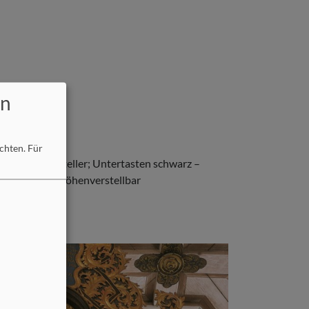
en
öchten.
Für
zelzungenabsteller; Untertasten schwarz –
n; Orgelbank höhenverstellbar