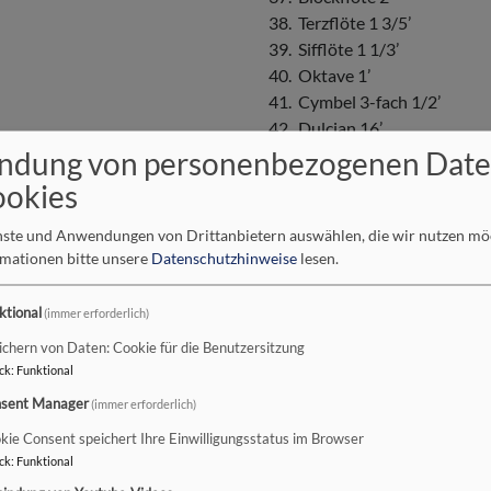
38. Terzflöte 1 3/5’
39. Sifflöte 1 1/3’
40. Oktave 1’
41. Cymbel 3-fach 1/2’
42. Dulcian 16’
43. Krummhorn 8’
ndung von personenbezogenen Dat
44. Tremulant
ookies
45. III./I.
enste und Anwendungen von Drittanbietern auswählen, die wir nutzen m
rmationen bitte unsere
Datenschutzhinweise
lesen.
257 Setzerkombinationen; Ein
Obertasten weiß; 2210 Pfeife
ktional
(immer erforderlich)
ichern von Daten: Cookie für die Benutzersitzung
ck
:
Funktional
l von 1722 in der
sent Manager
(immer erforderlich)
adt
kie Consent speichert Ihre Einwilligungsstatus im Browser
ck
:
Funktional