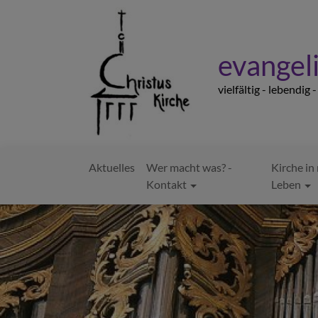
Direkt
zum
Inhalt
evangeli
vielfältig - lebendig 
Aktuelles
Wer macht was? -
Kirche i
Hauptnavigation
Kontakt
Leben