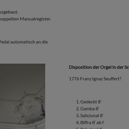
ausgebaut.
gekoppelten Manualregister.
 Pedal automatisch an die
Disposition der Orgel in der S
1776 Franz Ignaz Seuffert?
Gedeckt 8‘
Gamba 8‘
Salicional 8‘
Biffra 8‘ ab f