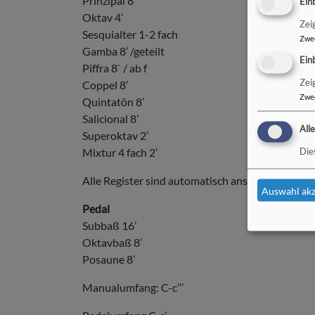
Prinzipal 8’
Ein
Oktav 4’
Zei
Sesquialter 1-2 fach
Zwe
Gamba 8’ /geteilt
Ein
Piffra 8` / ab f
Zei
Coppel 8’
Zwe
Quintatön 8’
Salicional 8’
All
Superoktav 2’
Mixtur 4 fach 2’
Die
Alle Register sind automatisch ans Pedal gekopp
Auswahl akz
Pedal
Subbaß 16’
Oktavbaß 8’
Posaune 8’
Manualumfang: C-c’’’