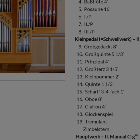
4. Baßflöte 4’
5. Posaune 16’
6. I./P
7. II./P
8. III./P
Kleinpedal (=Schwellwerk) – III
9. Grobgedackt 8’
10. Großquinte 5 1/3’
11. Prinzipal 4’
12. Großterz 3 1/5’
13. Kleinpommer 2’
14. Quinte 1 1/3’
15. Scharff 3-4-fach 1’
16. Oboe 8’
17. Clairon 4’
18. Glockenspiel
19. Tremulant
Zimbelstern
Hauptwerk – II. Manual C-g’’’