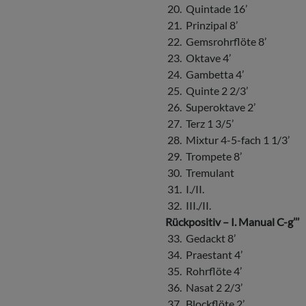
20. Quintade 16’
21. Prinzipal 8’
22. Gemsrohrflöte 8’
23. Oktave 4’
24. Gambetta 4’
25. Quinte 2 2/3’
26. Superoktave 2’
27. Terz 1 3/5’
28. Mixtur 4-5-fach 1 1/3’
29. Trompete 8’
30. Tremulant
31. I./II.
32. III./II.
Rückpositiv – I. Manual C-g’’’
33. Gedackt 8’
34. Praestant 4’
35. Rohrflöte 4’
36. Nasat 2 2/3’
37. Blockflöte 2’