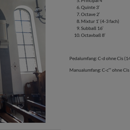
Principal 4‘
Quinte 3‘
Octave 2‘
Mixtur 1‘ (4-3 fach)
Subbaß 16‘
Octavbaß 8‘
Pedalumfang: C-d ohne Cis (1
Manualumfang: C-c‘‘‘ ohne Cis