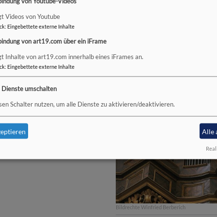
bindung von Youtube-Videos
gt Videos von Youtube
ck
:
Eingebettete externe Inhalte
bindung von art19.com über ein iFrame
gt Inhalte von art19.com innerhalb eines iFrames an.
ck
:
Eingebettete externe Inhalte
e Dienste umschalten
sen Schalter nutzen, um alle Dienste zu aktivieren/deaktivieren.
elt (Ventilkoppel)
eptieren
Alle
Real
Bildrechte
Winfried Berberich