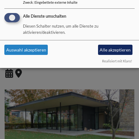
Zweck
:
Eingebettete externe Inhalte
Alle Dienste umschalten
Diesen Schalter nutzen, um alle Dienste zu
aktivieren/deaktivieren.
So, 13.9. 10 Uhr
Auswahl akzeptieren
Alle akzeptieren
Gottesdienst, Pfrin. Ehrmann
GD
Realisiert mit Klaro!
Bad Neustadt
Christuskirche