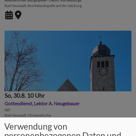
Abende in der Burgkapelle - Ökum. Kurseelsorge
Bad Neustadt
Bonifatiuskapelle auf der Salzburg
So, 30.8. 10 Uhr
Gottesdienst, Lektor A. Neugebauer
GD
Bad Neustadt
Christuskirche
Verwendung von
personenbezogenen Daten und