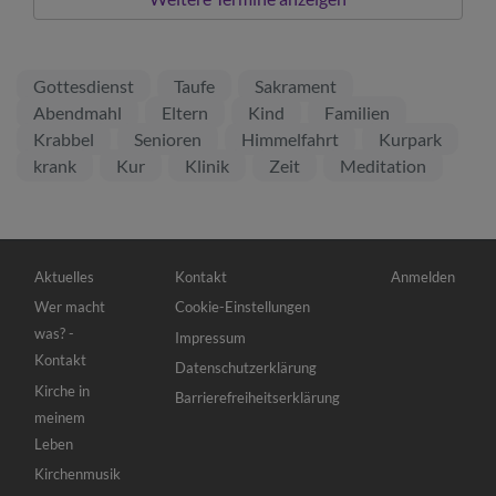
Gottesdienst
Taufe
Sakrament
Abendmahl
Eltern
Kind
Familien
Krabbel
Senioren
Himmelfahrt
Kurpark
krank
Kur
Klinik
Zeit
Meditation
Hauptnavigation
Fußbereichsmenü
Benutzermenü
Aktuelles
Kontakt
Anmelden
Wer macht
Cookie-Einstellungen
was? -
Impressum
Kontakt
Datenschutzerklärung
Kirche in
Barrierefreiheitserklärung
meinem
Leben
Kirchenmusik