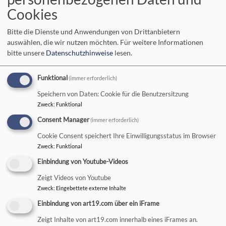
Cookies
Bitte die Dienste und Anwendungen von Drittanbietern
auswählen, die wir nutzen möchten.
Für weitere Informationen
bitte unsere
Datenschutzhinweise
lesen.
Funktional
(immer erforderlich)
Speichern von Daten: Cookie für die Benutzersitzung
Zweck
:
Funktional
So, 6.9. 10 Uhr
Consent Manager
(immer erforderlich)
Gottesdienst mit Abendmahl, Pfrin. Ehrmann
Cookie Consent speichert Ihre Einwilligungsstatus im Browser
GDA
Zweck
:
Funktional
Bad Neustadt
Christuskirche
Einbindung von Youtube-Videos
Zeigt Videos von Youtube
Zweck
:
Eingebettete externe Inhalte
Einbindung von art19.com über ein iFrame
Zeigt Inhalte von art19.com innerhalb eines iFrames an.