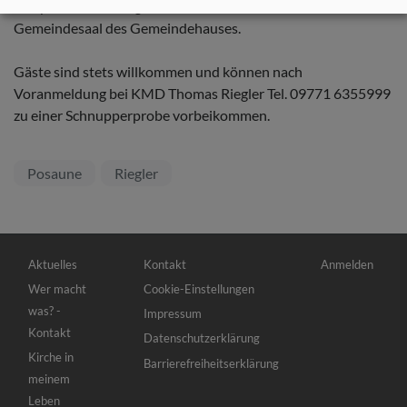
Wir proben dienstags von 18:15 bis 19:15 Uhr im
Gemeindesaal des Gemeindehauses.
Gäste sind stets willkommen und können nach
Voranmeldung bei KMD Thomas Riegler Tel. 09771 6355999
zu einer Schnupperprobe vorbeikommen.
Posaune
Riegler
Hauptnavigation
Fußbereichsmenü
Benutzermenü
Aktuelles
Kontakt
Anmelden
Wer macht
Cookie-Einstellungen
was? -
Impressum
Kontakt
Datenschutzerklärung
Kirche in
Barrierefreiheitserklärung
meinem
Leben