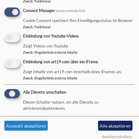
Zweck
:
Funktional
Consent Manager
(immer erforderlich)
Cookie Consent speichert Ihre Einwilligungsstatus im Browser
Zweck
:
Funktional
Einbindung von Youtube-Videos
Zeigt Videos von Youtube
Zweck
:
Eingebettete externe Inhalte
Einbindung von art19.com über ein iFrame
Zeigt Inhalte von art19.com innerhalb eines iFrames an.
Zweck
:
Eingebettete externe Inhalte
Alle Dienste umschalten
Bildrechte
Gernot Merklein
Diesen Schalter nutzen, um alle Dienste zu
Der Posaunenchor „Heilig´s Blech“ bläst in Gottesdiensten
aktivieren/deaktivieren.
und bei Festveranstaltungen der Gemeinde und des
Dekanates sowie in Kliniken und auf Plätzen der Stadt Bad
Auswahl akzeptieren
Alle akzeptieren
Neustadt.
Realisiert mit Klaro!