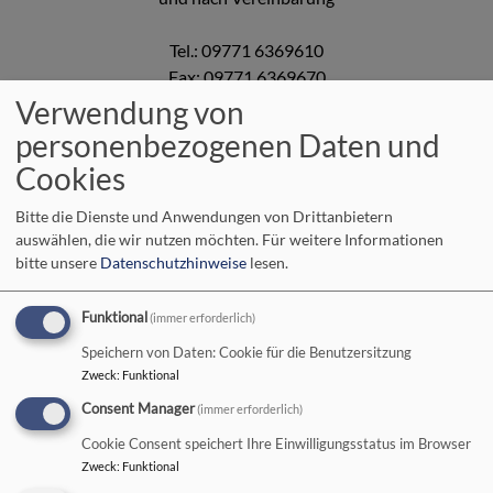
Tel.: 09771 6369610
Fax: 09771 6369670
Email:
pfarramt.badneustadt@elkb.de
Verwendung von
personenbezogenen Daten und
Cookies
Bitte die Dienste und Anwendungen von Drittanbietern
auswählen, die wir nutzen möchten.
Für weitere Informationen
bitte unsere
Datenschutzhinweise
lesen.
Funktional
(immer erforderlich)
Speichern von Daten: Cookie für die Benutzersitzung
Zweck
:
Funktional
Bildrechte
MKaminski
Ihr gegenüber sitzt
Astrid Maul
und kümmert sich zu
Consent Manager
(immer erforderlich)
folgenden Zeiten um Ihre Anliegen:
Cookie Consent speichert Ihre Einwilligungsstatus im Browser
Zweck
:
Funktional
Dienstag bis Freitag
von 10:00 – 12:00 Uhr