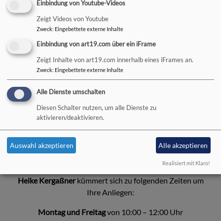
und nach Vereinbarung
Einbindung von Youtube-Videos
Zeigt Videos von Youtube
Tel.: 09771 6369611
Zweck
:
Eingebettete externe Inhalte
Fax: 09771 6369670
Einbindung von art19.com über ein iFrame
Email:
astrid.maul@elkb.de
Zeigt Inhalte von art19.com innerhalb eines iFrames an.
Zweck
:
Eingebettete externe Inhalte
Alle Dienste umschalten
Diesen Schalter nutzen, um alle Dienste zu
aktivieren/deaktivieren.
Auswahl akzeptieren
Alle akzeptieren
Realisiert mit Klaro!
Bildrechte
Heike Kergassner
Heike Kergaßner
kümmert sich zu folgenden Zeiten um
Ihre Anliegen:
Montag und Freitag
von 10:00 – 12:00 Uhr