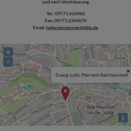
und nach Vereinbarung
Tel.: 09771 636960
Fax: 09771 6369670
Email:
heike.kergassner@elkb.de
+
−
Evang.-Luth. Pfarramt Bad Neustadt
i