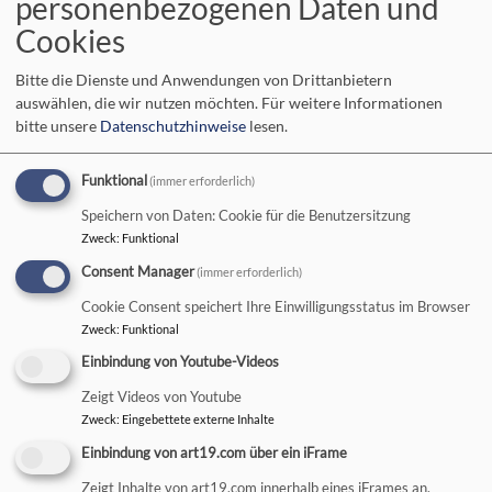
personenbezogenen Daten und
Cookies
Bitte die Dienste und Anwendungen von Drittanbietern
auswählen, die wir nutzen möchten.
Für weitere Informationen
bitte unsere
Datenschutzhinweise
lesen.
Funktional
(immer erforderlich)
Bildrechte
Thomas Riegler
Speichern von Daten: Cookie für die Benutzersitzung
Kantorei und Posaunenchor im Kantatengottesdienst
Zweck
:
Funktional
Der Posaunenchor Heilig´s Blech eröffnete den
Consent Manager
(immer erforderlich)
Kantatengottesdienst mit der majestätischen Intrade von
Cookie Consent speichert Ihre Einwilligungsstatus im Browser
Walter Haffner und setzte einen Doppelpunkt für die
Zweck
:
Funktional
folgende Stunde: Musizieren und singen zur Ehre Gottes war
Einbindung von Youtube-Videos
das Thema am Sonntag Kantate.
Zeigt Videos von Youtube
Pfarrer Harald Richter regte in seiner Predigt dazu an, über
Zweck
:
Eingebettete externe Inhalte
das eigene Leben nachzudenken und sich an Situationen der
Einbindung von art19.com über ein iFrame
Bewahrung, Heilung und Freude zu erinnern. Es gibt immer
Zeigt Inhalte von art19.com innerhalb eines iFrames an.