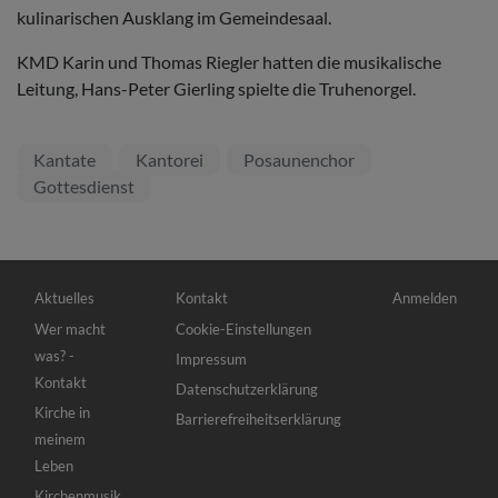
kulinarischen Ausklang im Gemeindesaal.
KMD Karin und Thomas Riegler hatten die musikalische
Leitung, Hans-Peter Gierling spielte die Truhenorgel.
Kantate
Kantorei
Posaunenchor
Gottesdienst
Hauptnavigation
Fußbereichsmenü
Benutzermenü
Aktuelles
Kontakt
Anmelden
Wer macht
Cookie-Einstellungen
was? -
Impressum
Kontakt
Datenschutzerklärung
Kirche in
Barrierefreiheitserklärung
meinem
Leben
Kirchenmusik