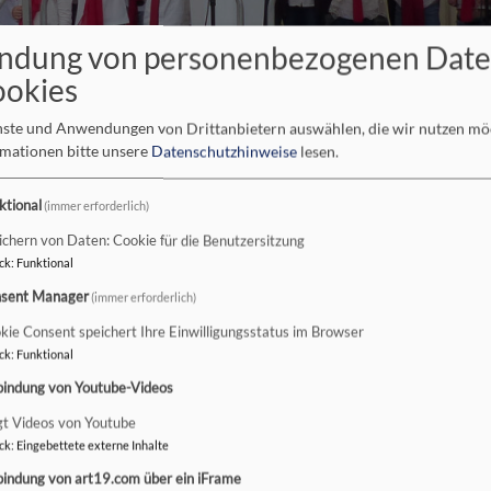
ndung von personenbezogenen Dat
ookies
enste und Anwendungen von Drittanbietern auswählen, die wir nutzen m
rmationen bitte unsere
Datenschutzhinweise
lesen.
ktional
(immer erforderlich)
 ganz nah
ichern von Daten: Cookie für die Benutzersitzung
ck
:
Funktional
sent Manager
(immer erforderlich)
enst auf dem Neustädter Marktplatz
kie Consent speichert Ihre Einwilligungsstatus im Browser
ck
:
Funktional
Auch heuer passte das Wetter,
bindung von Youtube-Videos
Marktplatz eingefunden, um ge
gt Videos von Youtube
Nach einem Grußwort des Bür
ck
:
Eingebettete externe Inhalte
Andreas Krefft und Uwe Rasp
bindung von art19.com über ein iFrame