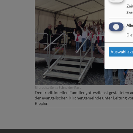
Zei
Zwe
All
Die
Auswahl akz
Bildrechte
Sonja Schneider-Rasp
Den traditionellen Familiengottesdienst gestalteten 
der evangelischen Kirchengemeinde unter Leitung vo
Riegler.