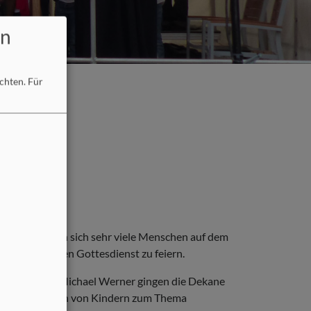
en
öchten.
Für
 und so hatten sich sehr viele Menschen auf dem
meinsam einen Gottesdienst zu feiern.
germeisters Michael Werner gingen die Dekane
 einigen Fragen von Kindern zum Thema