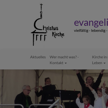
Direkt
zum
Inhalt
evangeli
vielfältig - lebendig 
Aktuelles
Wer macht was? -
Kirche i
Hauptnavigation
Kontakt
Leben