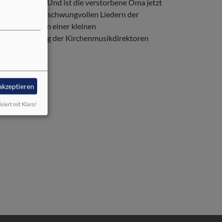
l eigentlich? Und ist die verstorbene Oma jetzt
esdienst von schwungvollen Liedern der
 begleitet von einer kleinen
ter der Leitung der Kirchenmusikdirektoren
 akzeptieren
isiert mit Klaro!