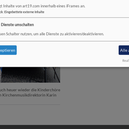
Himmel nach: Wo ist der Himme
gt Inhalte von art19.com innerhalb eines iFrames an.
dort? Umrahmt wurde der Gott
ck
:
Eingebettete externe Inhalte
Kinderchöre und der Gemeinde,
Instrumentalgruppe, beides un
e Dienste umschalten
Karin und Thomas Riegler.
sen Schalter nutzen, um alle Dienste zu aktivieren/deaktivieren.
eptieren
Alle
Real
auch heuer wieder die Kinderchöre
n Kirchenmusikdirektorin Karin