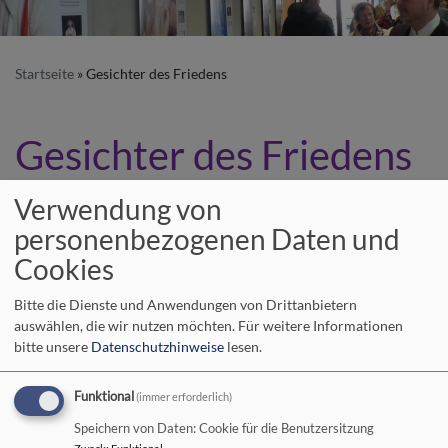
Startseite
Gesichter des Friedens
Gesichter des Friedens
Verwendung von
Multimediale Ausstellung im Gemeindehaus
personenbezogenen Daten und
Cookies
Eindrucksvolle überlebensgroße Portraitfotos zeigen zehn
Bitte die Dienste und Anwendungen von Drittanbietern
Menschen aus verschiedenen Ländern, die in Deutschland
auswählen, die wir nutzen möchten.
Für weitere Informationen
leben und sich für Frieden einsetzen – alle auf ihre eigene Art
bitte unsere
Datenschutzhinweise
lesen.
und Weise. Die Ausstellung „Gesichter des Friedens“
des
Forums Ziviler Friedensdienst e.V.
will damit einen
Funktional
(immer erforderlich)
Gegenpol schaffen zu den vielen Bildern von Gewalt, Krieg
Speichern von Daten: Cookie für die Benutzersitzung
und Terror, die auch momentan wieder die Nachrichten