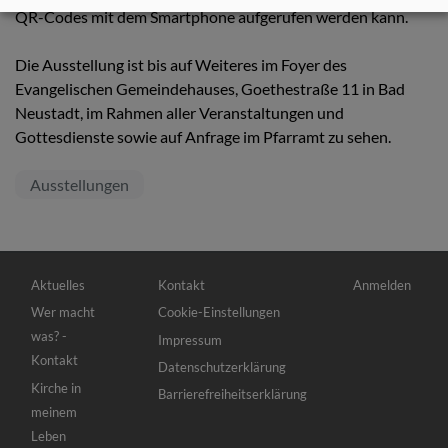
QR-Codes mit dem Smartphone aufgerufen werden kann.
Die Ausstellung ist bis auf Weiteres im Foyer des
Evangelischen Gemeindehauses, Goethestraße 11 in Bad
Neustadt, im Rahmen aller Veranstaltungen und
Gottesdienste sowie auf Anfrage im Pfarramt zu sehen.
Ausstellungen
Hauptnavigation
Fußbereichsmenü
Benutzermenü
Aktuelles
Kontakt
Anmelden
Wer macht
Cookie-Einstellungen
was? -
Impressum
Kontakt
Datenschutzerklärung
Kirche in
Barrierefreiheitserklärung
meinem
Leben