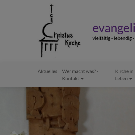
Direkt
zum
Inhalt
evangeli
vielfältig - lebendig 
Aktuelles
Wer macht was? -
Kirche i
Hauptnavigation
Kontakt
Leben