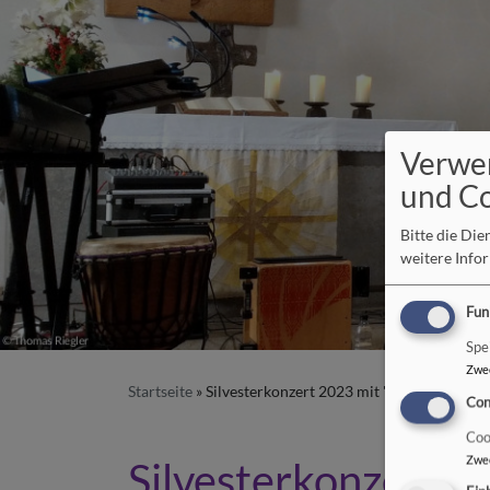
Verwe
und C
Bitte die Di
weitere Info
Fun
Spe
Zwe
Startseite
Silvesterkonzert 2023 mit "Marimpiano"
Con
Coo
Zwe
Silvesterkonzert 