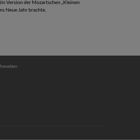
atin Version der Mozartschen „Kleinen
ns Neue Jahr brachte.
nutzermenü
Anmelden