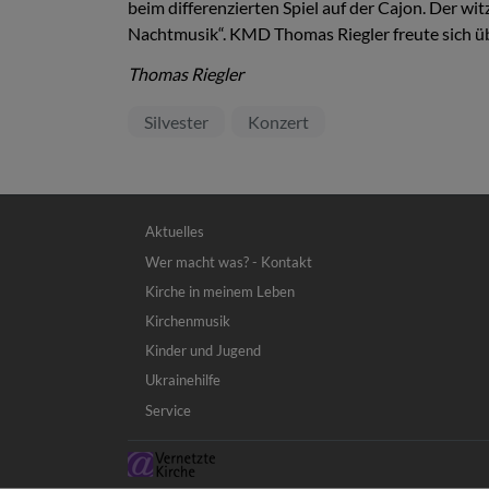
beim differenzierten Spiel auf der Cajon. Der w
Nachtmusik“. KMD Thomas Riegler freute sich ü
Thomas Riegler
Silvester
Konzert
Hauptnavigation
Aktuelles
Wer macht was? - Kontakt
Kirche in meinem Leben
Kirchenmusik
Kinder und Jugend
Ukrainehilfe
Service