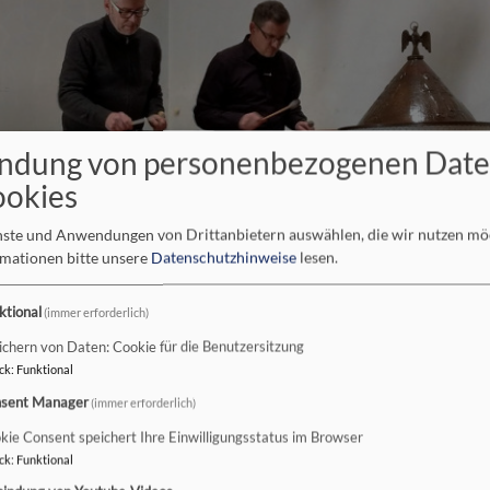
ndung von personenbezogenen Dat
ookies
enste und Anwendungen von Drittanbietern auswählen, die wir nutzen m
rmationen bitte unsere
Datenschutzhinweise
lesen.
ktional
(immer erforderlich)
ichern von Daten: Cookie für die Benutzersitzung
ck
:
Funktional
sent Manager
(immer erforderlich)
kie Consent speichert Ihre Einwilligungsstatus im Browser
ck
:
Funktional
2023 mit "Marimpiano"