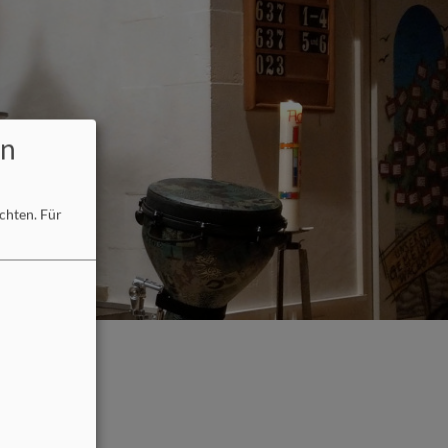
en
öchten.
Für