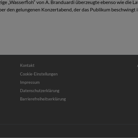
itzige „Wasserfloh“ von A. Branduardi überzeugte ebenso wie die L
ber den gelungenen Konzertabend, der das Publikum beschwingt i
Fußbereichsmenü
Be
Kontakt
Cookie-Einstellungen
Impressum
Datenschutzerklärung
Barrierefreiheitserklärung