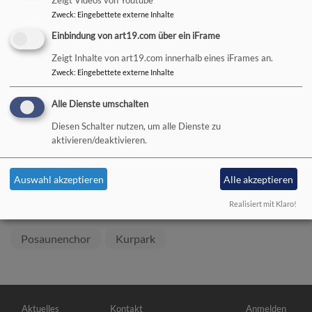
Zeigt Videos von Youtube
Zweck
:
Eingebettete externe Inhalte
Sommersound im Kurpark
Einbindung von art19.com über ein iFrame
Zeigt Inhalte von art19.com innerhalb eines iFrames an.
Zweck
:
Eingebettete externe Inhalte
Alle Dienste umschalten
Der
Evangelische Posaunenchor Heilig´s Blech
spielte unter
Diesen Schalter nutzen, um alle Dienste zu
Leitung von KMD Thomas Riegler ein buntes Programm von
aktivieren/deaktivieren.
klassischen Intraden, bekannten Volksliedern und modernen
Pop-Arrangements. Pfarrer Harald Richter erzählte in den
Auswahl akzeptieren
Alle akzeptieren
Musikpausen heitere und besinnliche Geschichten. Etwa 70
Zuhörer bedankten sich mit großem Applaus!
Realisiert mit Klaro!
Posaunenchor
Kurpark
Hauptnavigation
Fußbereichsmenü
Benutzermenü
Aktuelles
Kontakt
Anmelden