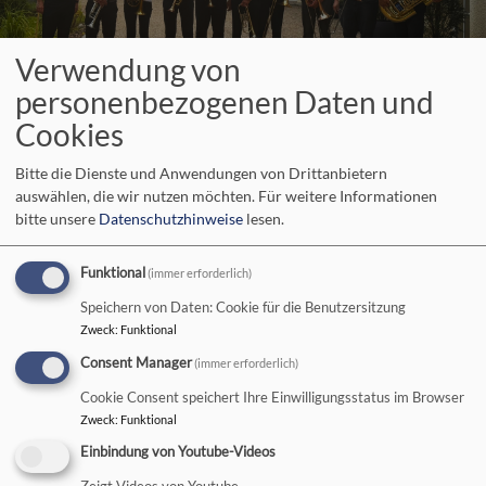
Verwendung von
Startseite
Sommersound im Kurpark
personenbezogenen Daten und
Cookies
Sommersound im
Bitte die Dienste und Anwendungen von Drittanbietern
auswählen, die wir nutzen möchten.
Für weitere Informationen
Kurpark
bitte unsere
Datenschutzhinweise
lesen.
Funktional
(immer erforderlich)
Musik und Geschichten
Speichern von Daten: Cookie für die Benutzersitzung
Zweck
:
Funktional
waren am Mittwochabend, dem 26. Juni 2024 im Kurpark in
Bad Neustadt auf der Bühne der Wandelhalle zu hören.
Consent Manager
(immer erforderlich)
Cookie Consent speichert Ihre Einwilligungsstatus im Browser
Zweck
:
Funktional
Einbindung von Youtube-Videos