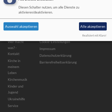
Min
Diesen Schalter nutzen, um alle Dienste zu
Org
aktivieren/deaktivieren.
Auswahl akzeptieren
Alle akzeptieren
Hauptnavigation
Fußbereichsmenü
Benutzermenü
Aktuelles
Kontakt
Anmelden
Realisiert mit Klaro!
Wer macht
Cookie-Einstellungen
was? -
Impressum
Kontakt
Datenschutzerklärung
Kirche in
Barrierefreiheitserklärung
meinem
Leben
Kirchenmusik
Kinder und
Jugend
Ukrainehilfe
Service