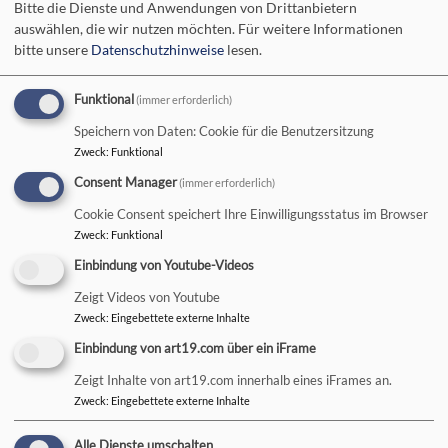
Andacht
Bitte die Dienste und Anwendungen von Drittanbietern
auswählen, die wir nutzen möchten.
Für weitere Informationen
bitte unsere
Datenschutzhinweise
lesen.
30 Minuten Orgelmusik
Funktional
(immer erforderlich)
Speichern von Daten: Cookie für die Benutzersitzung
zuhören -
Zweck
:
Funktional
entspannen -
Consent Manager
(immer erforderlich)
nachdenken
Cookie Consent speichert Ihre Einwilligungsstatus im Browser
Zweck
:
Funktional
seit 25 Jahren
Einbindung von Youtube-Videos
Jeden Samstag im
Zeigt Videos von Youtube
Juli und August um
Zweck
:
Eingebettete externe Inhalte
11 Uhr
Bildrechte
Winfried Berberich
Einbindung von art19.com über ein iFrame
in der
Karmelitenkirche Bad Neustadt
Zeigt Inhalte von art19.com innerhalb eines iFrames an.
Zweck
:
Eingebettete externe Inhalte
Weiterlesen
übe
30
Alle Dienste umschalten