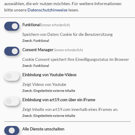
Dekan
auswählen, die wir nutzen möchten.
Für weitere Informationen
bitte unsere
Datenschutzhinweise
lesen.
Funktional
(immer erforderlich)
Karl-Uwe Rasp wechselt als
Speichern von Daten: Cookie für die Benutzersitzung
Dekan von Uffenheim nach
Zweck
:
Funktional
Bad Neustadt
Consent Manager
(immer erforderlich)
Weiterlesen
übe
Cookie Consent speichert Ihre Einwilligungsstatus im Browser
Karl
Zweck
:
Funktional
Uw
Einbindung von Youtube-Videos
Ras
Pfarrstellen in der
Zeigt Videos von Youtube
wec
Zweck
:
Eingebettete externe Inhalte
Gemeinde
als
Einbindung von art19.com über ein iFrame
Dek
von
Zeigt Inhalte von art19.com innerhalb eines iFrames an.
Weiterlesen
Uff
übe
Zweck
:
Eingebettete externe Inhalte
nac
Pfar
Bad
in
Alle Dienste umschalten