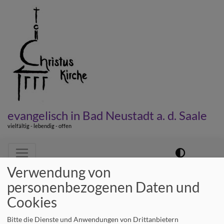
Direkt
zum
Inhalt
evangelisch in Bad Neustadt a. d. Saale
vielfältig - lebendig - offen
Hauptnavigation
Verwendung von
personenbezogenen Daten und
Startseite
Dekan
Cookies
Bitte die Dienste und Anwendungen von Drittanbietern