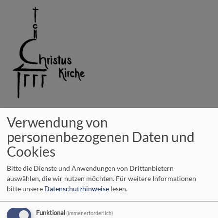
Direkt
zum
Inhalt
evangelisch in Bad Neustadt a. d. Saale
Verwendung von
vielfältig - lebendig - offen
personenbezogenen Daten und
Hauptnavigation
Cookies
Bitte die Dienste und Anwendungen von Drittanbietern
auswählen, die wir nutzen möchten.
Für weitere Informationen
Startseite
Pfarrerinnen
bitte unsere
Datenschutzhinweise
lesen.
Funktional
(immer erforderlich)