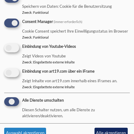
Pfarrerinnen
Speichern von Daten: Cookie für die Benutzersitzung
Zweck
:
Funktional
Consent Manager
(immer erforderlich)
Pfarrstellen in der
Cookie Consent speichert Ihre Einwilligungsstatus im Browser
Gemeinde
Zweck
:
Funktional
Einbindung von Youtube-Videos
Zeigt Videos von Youtube
Weiterlesen
übe
Zweck
:
Eingebettete externe Inhalte
Pfar
Einbindung von art19.com über ein iFrame
in
der
Zeigt Inhalte von art19.com innerhalb eines iFrames an.
Gem
Zweck
:
Eingebettete externe Inhalte
Alle Dienste umschalten
Hauptnavigation
Fußbereichsmenü
Benutzermenü
Aktuelles
Kontakt
Anmelden
Diesen Schalter nutzen, um alle Dienste zu
aktivieren/deaktivieren.
Wer macht
Cookie-Einstellungen
was? -
Impressum
Auswahl akzeptieren
Alle akzeptieren
Kontakt