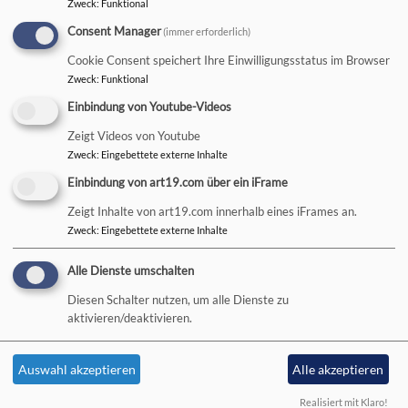
Posaune
Zweck
:
Funktional
Consent Manager
(immer erforderlich)
Cookie Consent speichert Ihre Einwilligungsstatus im Browser
Posaunenchor
Zweck
:
Funktional
Einbindung von Youtube-Videos
Weiterlesen
übe
Pos
Zeigt Videos von Youtube
Zweck
:
Eingebettete externe Inhalte
Einbindung von art19.com über ein iFrame
Zeigt Inhalte von art19.com innerhalb eines iFrames an.
Zweck
:
Eingebettete externe Inhalte
Hauptnavigation
Fußbereichsmenü
Benutzermenü
Aktuelles
Kontakt
Anmelden
Alle Dienste umschalten
Wer macht
Cookie-Einstellungen
Diesen Schalter nutzen, um alle Dienste zu
was? -
Impressum
aktivieren/deaktivieren.
Kontakt
Datenschutzerklärung
Kirche in
Barrierefreiheitserklärung
Auswahl akzeptieren
Alle akzeptieren
meinem
Realisiert mit Klaro!
Leben