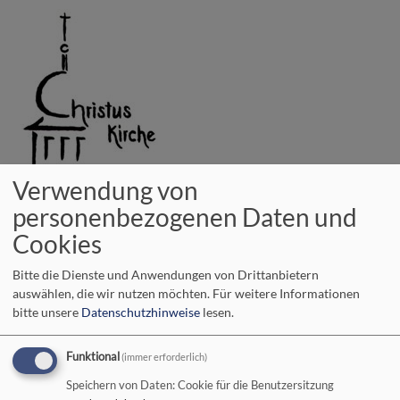
Direkt
zum
Inhalt
Verwendung von
evangelisch in Bad Neustadt a. d. Saale
personenbezogenen Daten und
vielfältig - lebendig - offen
Cookies
Hauptnavigation
Bitte die Dienste und Anwendungen von Drittanbietern
auswählen, die wir nutzen möchten.
Für weitere Informationen
bitte unsere
Datenschutzhinweise
lesen.
Startseite
Posaune
Funktional
(immer erforderlich)
Speichern von Daten: Cookie für die Benutzersitzung