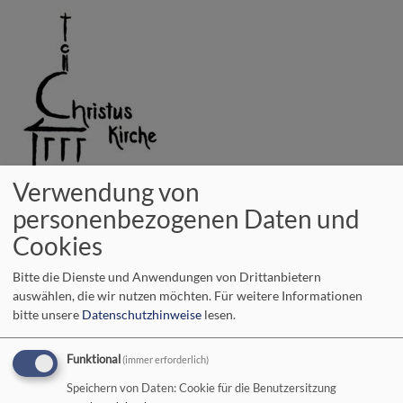
Direkt
zum
Inhalt
Verwendung von
evangelisch in Bad Neustadt a. d. Saale
personenbezogenen Daten und
vielfältig - lebendig - offen
Cookies
Hauptnavigation
Bitte die Dienste und Anwendungen von Drittanbietern
auswählen, die wir nutzen möchten.
Für weitere Informationen
bitte unsere
Datenschutzhinweise
lesen.
Startseite
Ukraine
Funktional
(immer erforderlich)
Speichern von Daten: Cookie für die Benutzersitzung