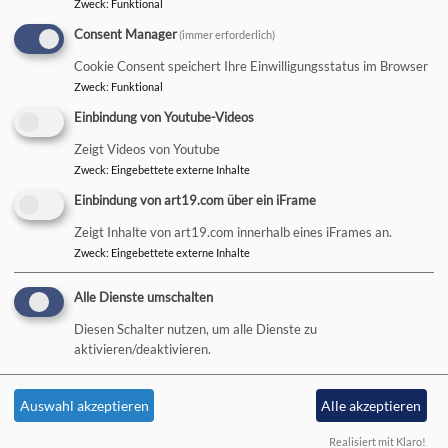
Ukraine
Zweck
:
Funktional
Consent Manager
(immer erforderlich)
Cookie Consent speichert Ihre Einwilligungsstatus im Browser
Ukrainehilfe
Zweck
:
Funktional
Einbindung von Youtube-Videos
Weiterlesen
übe
Ukra
Zeigt Videos von Youtube
Zweck
:
Eingebettete externe Inhalte
Einbindung von art19.com über ein iFrame
Zeigt Inhalte von art19.com innerhalb eines iFrames an.
Zweck
:
Eingebettete externe Inhalte
Hauptnavigation
Fußbereichsmenü
Benutzermenü
Aktuelles
Kontakt
Anmelden
Alle Dienste umschalten
Wer macht
Cookie-Einstellungen
Diesen Schalter nutzen, um alle Dienste zu
was? -
Impressum
aktivieren/deaktivieren.
Kontakt
Datenschutzerklärung
Kirche in
Barrierefreiheitserklärung
Auswahl akzeptieren
Alle akzeptieren
meinem
Realisiert mit Klaro!
Leben