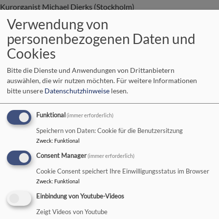
Kurorganist Michael Dierks (Stockholm)
Bad Neustadt
Karmelitenkirche
Verwendung von
personenbezogenen Daten und
Cookies
Bitte die Dienste und Anwendungen von Drittanbietern
So, 16.8. 10 Uhr
auswählen, die wir nutzen möchten.
Für weitere Informationen
Gottesdienst, Dekan Rasp
bitte unsere
Datenschutzhinweise
lesen.
GD
Bad Neustadt
Christuskirche
Funktional
(immer erforderlich)
Speichern von Daten: Cookie für die Benutzersitzung
Zweck
:
Funktional
Consent Manager
(immer erforderlich)
Sa, 22.8. 11-11:30 Uhr
Cookie Consent speichert Ihre Einwilligungsstatus im Browser
Orgelsommer - 30 Minuten Orgelmusik in der Karmelitenkirche
Zweck
:
Funktional
Kurorganist Michael Dierks (Stockholm)
Einbindung von Youtube-Videos
Bad Neustadt
Karmelitenkirche
Zeigt Videos von Youtube