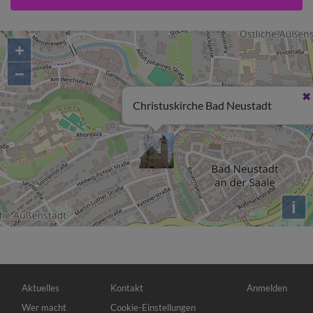
+
−
Christuskirche Bad Neustadt
i
Hauptnavigation
Fußbereichsmenü
Benutzermenü
Aktuelles
Kontakt
Anmelden
Wer macht
Cookie-Einstellungen