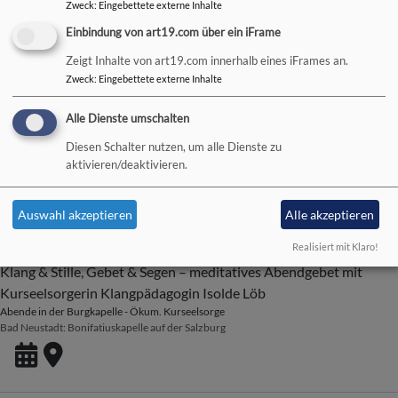
Zweck
:
Eingebettete externe Inhalte
Einbindung von art19.com über ein iFrame
Zeigt Inhalte von art19.com innerhalb eines iFrames an.
So, 23.8. 10 Uhr
Zweck
:
Eingebettete externe Inhalte
Gottesdienst, Lektor Roland Frank
GD
Alle Dienste umschalten
Bad Neustadt
Christuskirche
Diesen Schalter nutzen, um alle Dienste zu
aktivieren/deaktivieren.
Auswahl akzeptieren
Alle akzeptieren
Mo, 24.8. 19-20 Uhr
Realisiert mit Klaro!
Abend-Segens-Klang
Klang & Stille, Gebet & Segen – meditatives Abendgebet mit
Kurseelsorgerin Klangpädagogin Isolde Löb
Abende in der Burgkapelle - Ökum. Kurseelsorge
Bad Neustadt
Bonifatiuskapelle auf der Salzburg